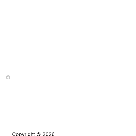
Vamos a ver
seguidamente el
proceso sobre retirada
joviales PayPal en dos
consejos faciles
In Contrada Vineyard
June 4, 2026
Copyright © 2026