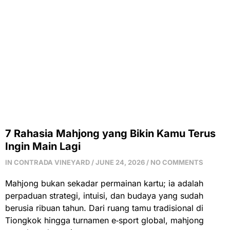
Tag: slot mahjong
Home / Latest News​
7 Rahasia Mahjong yang Bikin Kamu Terus
Ingin Main Lagi
IN CONTRADA VINEYARD
JUNE 24, 2026
NO COMMENTS
Mahjong bukan sekadar permainan kartu; ia adalah
perpaduan strategi, intuisi, dan budaya yang sudah
berusia ribuan tahun. Dari ruang tamu tradisional di
Tiongkok hingga turnamen e‑sport global, mahjong