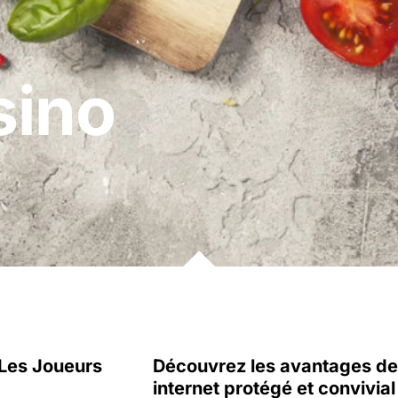
sino
 Les Joueurs
Découvrez les avantages de
internet protégé et convivial