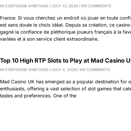
IN CONTRADA VINEYARD
JULY 13, 2026
NO COMMENTS
France: Si vous cherchez un endroit où jouer en toute con
est sans doute le choix idéal. Depuis sa création, ce casin
gagné la confiance de pléthorique joueurs français à la fav
variées et à son service client extraordinaire.
Top 10 High RTP Slots to Play at Mad Casino 
IN CONTRADA VINEYARD
JULY 4, 2026
NO COMMENTS
Mad Casino UK has emerged as a popular destination for 
enthusiasts, offering a vast selection of slot games that cat
tastes and preferences. One of the