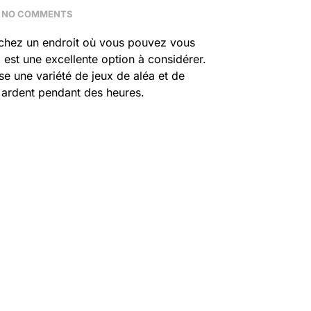
NO COMMENTS
hez un endroit où vous pouvez vous
est une excellente option à considérer.
e une variété de jeux de aléa et de
u ardent pendant des heures.