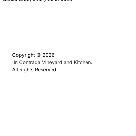
Copyright © 2026
In Contrada Vineyard and Kitchen.
All Rights Reserved.