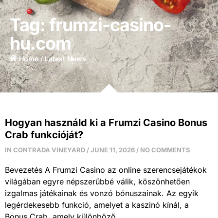
Tag: frumzi-casino-
hu.com
Home / Latest News​
Hogyan használd ki a Frumzi Casino Bonus
Crab funkcióját?
IN CONTRADA VINEYARD
JUNE 11, 2026
NO COMMENTS
Bevezetés A Frumzi Casino az online szerencsejátékok
világában egyre népszerűbbé válik, köszönhetően
izgalmas játékainak és vonzó bónuszainak. Az egyik
legérdekesebb funkció, amelyet a kaszinó kínál, a
Bonus Crab, amely különböző