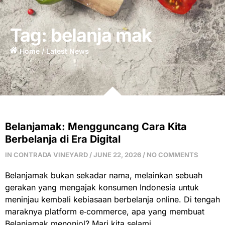
Tag: belanja mak
Home / Latest News​
Belanjamak: Mengguncang Cara Kita
Berbelanja di Era Digital
IN CONTRADA VINEYARD
JUNE 22, 2026
NO COMMENTS
Belanjamak bukan sekadar nama, melainkan sebuah
gerakan yang mengajak konsumen Indonesia untuk
meninjau kembali kebiasaan berbelanja online. Di tengah
maraknya platform e‑commerce, apa yang membuat
Belanjamak menonjol? Mari kita selami