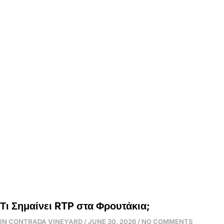
Tag: δείτε ε
Home / Latest News​
Τι Σημαίνει RTP στα Φρουτάκια;
IN CONTRADA VINEYARD
JUNE 30, 2026
NO COMMENTS