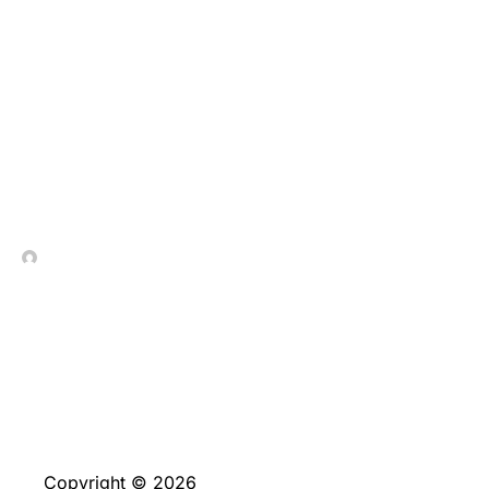
Polska, Codzienne
Zagraj w automaty za
prawdziwe pieniądze
aktualizacje
In Contrada Vineyard
May 20, 2026
Copyright © 2026