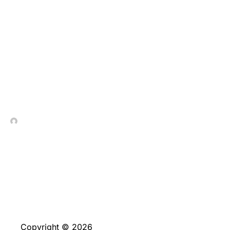
Ludopatía en Chile: Una
Guía Experta para
Identificar y Prevenir el
Juego Problemático
In Contrada Vineyard
July 7, 2026
Copyright © 2026