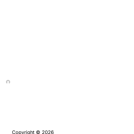
La reglamentacion
actual permite a los
casinos presentar
bonos sin tanque a sus
jugadores sobre
Argentina
In Contrada Vineyard
May 13, 2026
Copyright © 2026