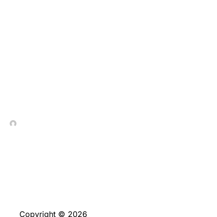
La Evolución de las
Tragaperras: De las
Palancas Mecánicas a la
Revolución Digital en
Chile
In Contrada Vineyard
July 9, 2026
Copyright © 2026