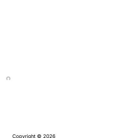
La couleur demarre pour
30 tours complaisants
ainsi qu’un Liberalite
pour 75% avec votre
premier de?po?t ici!
In Contrada Vineyard
May 13, 2026
Copyright © 2026