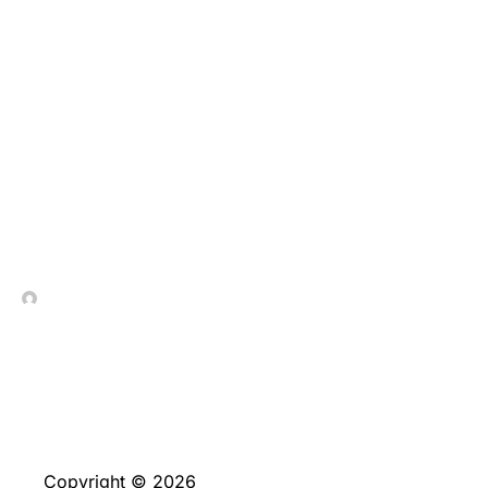
Hemos seleccionado los
como novedad casinos
con cualquier bono falto
tanque, opiniones para
probar fortuna
desprovisto gastar
In Contrada Vineyard
June 4, 2026
Copyright © 2026