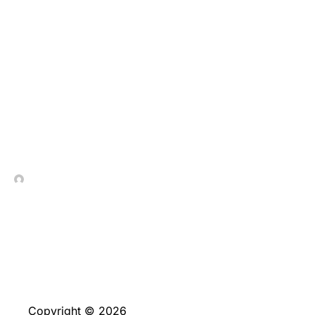
El Secreto Detrás de las
Tragamonedas Más
Queridas en Colombia:
¿Qué las Hace
Ganadoras?
In Contrada Vineyard
June 11, 2026
Copyright © 2026