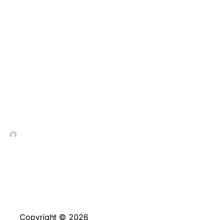
Dominando los Bonos
de Casino y Freebets en
Colombia: Una Guía
Estratégica para
Jugadores
Experimentados
In Contrada Vineyard
June 16, 2026
Copyright © 2026