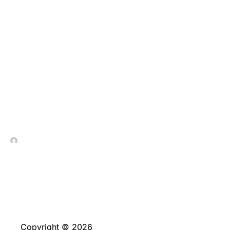
Como podri�a ser,
Mega Casino otorga a
los ganadores premios
cuerpos y no ha
transpirado tiradas de
balde
In Contrada Vineyard
June 4, 2026
Copyright © 2026