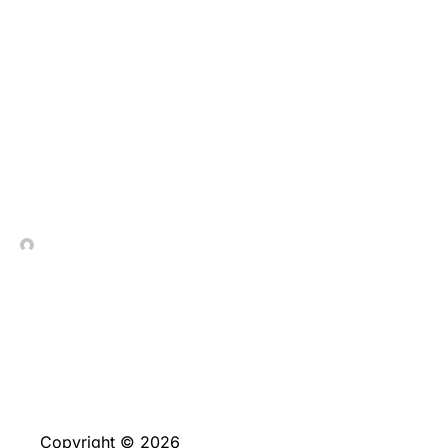
Что такое
генеративный
искусственный
интеллект: различия от
классического ИИ
In Contrada Vineyard
July 7, 2026
No Comments
Copyright © 2026