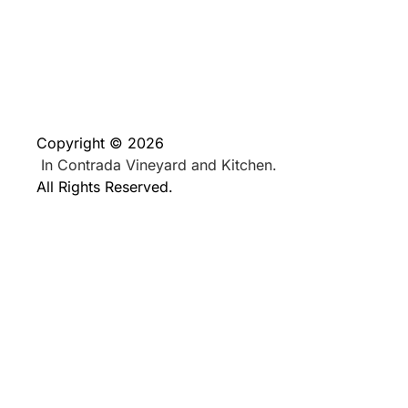
Copyright © 2026
In Contrada Vineyard and Kitchen.
All Rights Reserved.