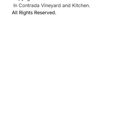
In Contrada Vineyard and Kitchen.
All Rights Reserved.