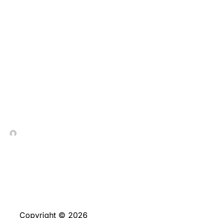
Cada usuario unico
suele beneficiarse en
cierta ocasion del bono
de recibimiento sobre
cualquier identico
casino
In Contrada Vineyard
June 4, 2026
Copyright © 2026