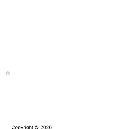
A su vez, todas estas
probabilidades
podemos juguetear
apostando con el fin de
ganar premios reales
In Contrada Vineyard
June 4, 2026
Copyright © 2026