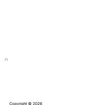
A Coragem
Recompensada Desafie
a Sorte em Chicken
Road e Alcance Prêmios
Incríveis a Cada Passo!
In Contrada Vineyard
December 30, 2025
Copyright © 2026