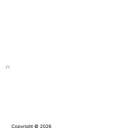
Драгон Мани:
Популярная
Платформа для
Азартных Игр
In Contrada Vineyard
July 7, 2026
Copyright © 2026