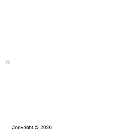
Μηχανισμός Hold & Win:
Οδηγός για Έμπειρους
Παίκτες στο Ritzo
In Contrada Vineyard
July 8, 2026
Copyright © 2026